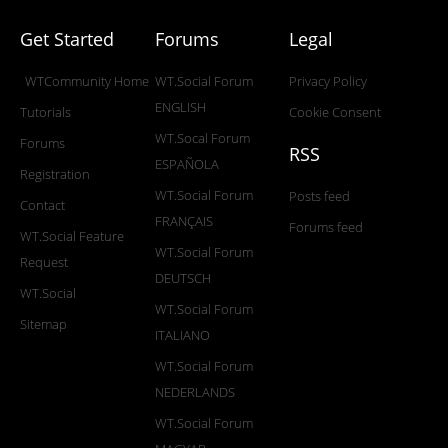
Get Started
Forums
Legal
WTCommunity Home
WT.Social Forum
Privacy Policy
ENGLISH
Tutorials
Cookie Consent
WT.Socal Forum
Forums
RSS
ESPAÑOLA
Registration
WT.Social Forum
Posts feed
Contact
FRANÇAIS
Forums feed
WT.Social Feature
WT.Social Forum
Request
DEUTSCH
WT.Social
WT.Social Forum
Sitemap
ITALIANO
WT.Social Forum
NEDERLANDS
WT.Social Forum