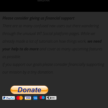
MAGYAR
Please consider giving us financial support
There are so many confused new users out there wandering
through the unusual WT.Social platform pages. While we
already made a lot of tutorials on how things work,
we need
your help to do more
and cover as many upcoming features
as possible.
If you support our goals please consider financially supporting
our mission by a tiny donation.