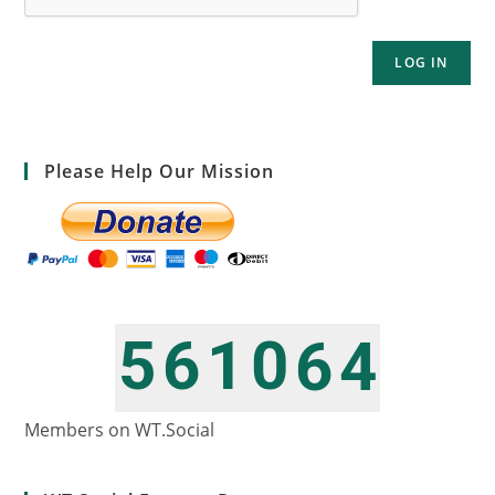
LOG IN
Please Help Our Mission
5
6
1
0
6
4
6
7
2
1
7
5
Members on WT.Social