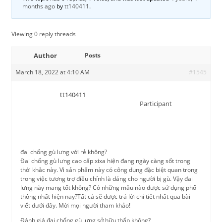
months ago
by
tt140411
.
Viewing 0 reply threads
Author
Posts
March 18, 2022 at 4:10 AM
#1545
tt140411
Participant
đai chống gù lưng với rẻ không?
Đai chống gù lưng cao cấp xixa hiện đang ngày càng sốt trong
thời khắc này. Vì sản phẩm này có công dụng đặc biệt quan trọng
trong việc tương trợ điều chỉnh là dáng cho người bị gù. Vậy đai
lưng này mang tốt không? Có những mẫu nào được sử dụng phổ
thông nhất hiện nay?Tất cả sẽ được trả lời chi tiết nhất qua bài
viết dưới đây. Mời mọi người tham khảo!
Đánh giá đai chống gù lưng sở hữu thấp không?