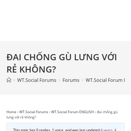
ĐAI CHỐNG GÙ LƯNG VỚI
RẺ KHÔNG?
>
WT.Social Forums
>
Forums
>
WT.Social Forum EN
Home
›
WT.Social Forums
›
WT.Social Forum ENGLISH
›
đai chống gù
lưng với rẻ không?
This topic has 0 replies, 1 voice, and was last updated
4 years, 4