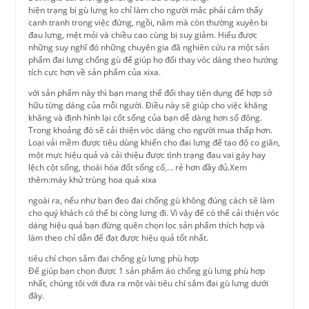
hiện trạng bị gù lưng ko chỉ làm cho người mắc phải cảm thấy
cạnh tranh trong việc đứng, ngồi, nằm mà còn thường xuyên bị
đau lưng, mệt mỏi và chiều cao cùng bị suy giảm. Hiểu được
những suy nghĩ đó những chuyên gia đã nghiên cứu ra một sản
phẩm đai lưng chống gù để giúp họ đổi thay vóc dáng theo hướng
tích cực hơn về sản phẩm của xixa.
với sản phẩm này thì bạn mang thể đổi thay tiện dụng để hợp sở
hữu từng dáng của mỗi người. Điều này sẽ giúp cho việc khăng
khăng và định hình lại cốt sống của bạn dễ dàng hơn số đông.
Trong khoảng đó sẽ cải thiện vóc dáng cho người mua thấp hơn.
Loại vải mềm được tiêu dùng khiến cho đai lưng để tạo độ co giãn,
một mực hiệu quả và cải thiệu được tình trạng đau vai gáy hay
lệch cột sống, thoái hóa đốt sống cổ,… rẻ hơn đầy đủ.Xem
thêm:máy khử trùng hoa quả xixa
ngoài ra, nếu như bạn đeo đai chống gù không đúng cách sẽ làm
cho quý khách có thể bị còng lưng đi. Vì vậy để có thể cải thiện vóc
dáng hiệu quả bạn đừng quên chọn lọc sản phẩm thích hợp và
làm theo chỉ dẫn để đạt được hiệu quả tốt nhất.
tiêu chí chọn sắm đai chống gù lưng phù hợp
Để giúp bạn chọn được 1 sản phẩm áo chống gù lưng phù hợp
nhất, chúng tôi với đưa ra một vài tiêu chí sắm đai gù lưng dưới
đây.