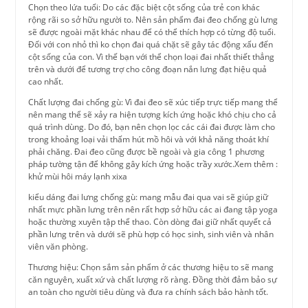
Chọn theo lứa tuổi: Do các đặc biệt cột sống của trẻ con khác
rộng rãi so sở hữu người to. Nên sản phẩm đai đeo chống gù lưng
sẽ được ngoài mặt khác nhau để có thể thích hợp có từng độ tuổi.
Đối với con nhỏ thì ko chọn đai quá chặt sẽ gây tác động xấu đến
cột sống của con. Vì thế bạn với thể chọn loại đai nhất thiết thẳng
trên và dưới để tương trợ cho công đoạn nắn lưng đạt hiệu quả
cao nhất.
Chất lượng đai chống gù: Vì đai đeo sẽ xúc tiếp trực tiếp mang thể
nên mang thể sẽ xảy ra hiện tượng kích ứng hoặc khó chịu cho cả
quá trình dùng. Do đó, bạn nên chọn lọc các cái đai được làm cho
trong khoảng loại vải thấm hút mồ hôi và với khả năng thoát khí
phải chăng. Đai đeo cũng được bề ngoài và gia công 1 phương
pháp tường tận để không gây kích ứng hoặc trầy xước.Xem thêm :
khử mùi hôi máy lạnh xixa
kiểu dáng đai lưng chống gù: mang mẫu đai qua vai sẽ giúp giữ
nhất mực phần lưng trên nên rất hợp sở hữu các ai đang tập yoga
hoặc thường xuyên tập thể thao. Còn dòng đai giữ nhất quyết cả
phần lưng trên và dưới sẽ phù hợp có học sinh, sinh viên và nhân
viên văn phòng.
Thương hiệu: Chọn sắm sản phẩm ở các thương hiệu to sẽ mang
căn nguyên, xuất xứ và chất lượng rõ ràng. Đồng thời đảm bảo sự
an toàn cho người tiêu dùng và đưa ra chính sách bảo hành tốt.